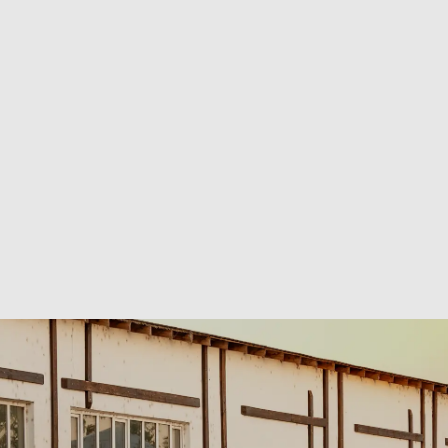
Zusätzliche Fotos und Videos a
Möglichkeit des Online- und Off
sowie Ratenzahlung.
Organisation des Vet-Checks (ti
Untersuchung)