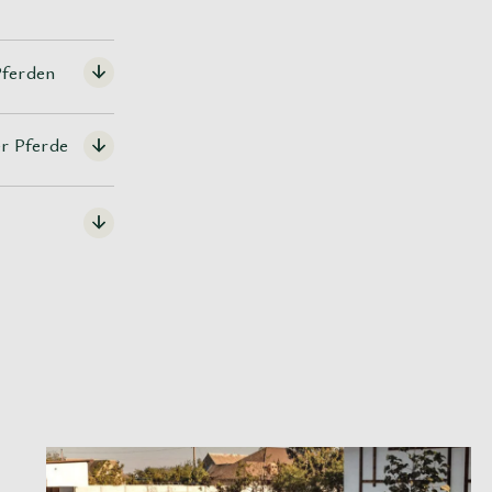
Pferden
er Pferde