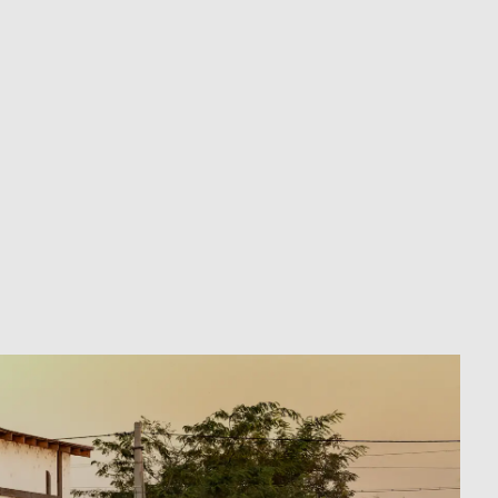
uf Anfrage
Unterstützung bei der Organisation des
Transports in jeden Teil der Welt
line-Kaufs
Weiterführende Unterstützung und
Betreuung nach dem Kauf
erärztliche