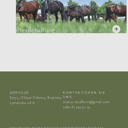
Pferdehaltung
ADRESSE
KONTAKTIEREN SIE
67755, Oblast Odessa, Brytivka,
UNS
status.studfarm@gmail.com
Lymanska 116 A
+380 67 743 50 79