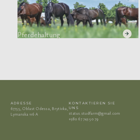
Pferdehaltung
ADRESSE
KONTAKTIEREN SIE
67755, Oblast Odessa, Brytivka,
UNS
status.studfarm@gmail.com
Lymanska 116 A
+380 67 743 50 79