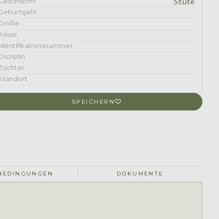
Stute
Geschlecht
Geburtsjahr
Größe
Rasse
Identifikationsnummer
Disziplin
Züchter
Standort
SPEICHERN
BEDINGUNGEN
DOKUMENTE