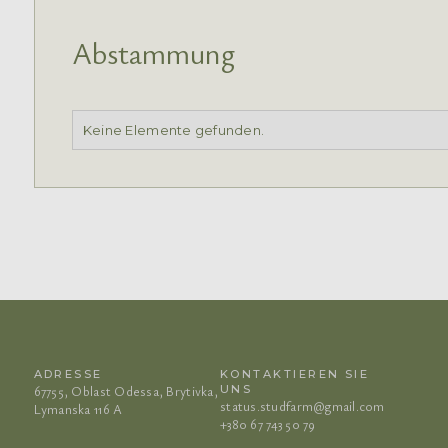
Abstammung
Keine Elemente gefunden.
ADRESSE
KONTAKTIEREN SIE
67755, Oblast Odessa, Brytivka,
UNS
status.studfarm@gmail.com
Lymanska 116 A
+380 67 743 50 79